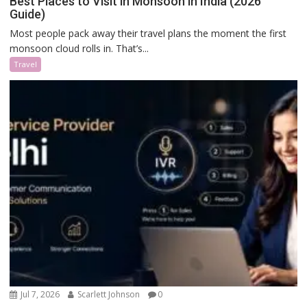
Best Places to Visit in Monsoon in India (2026
Guide)
Most people pack away their travel plans the moment the first
monsoon cloud rolls in. That’s...
Travel
Jul 7, 2026
Scarlett Johnson
0