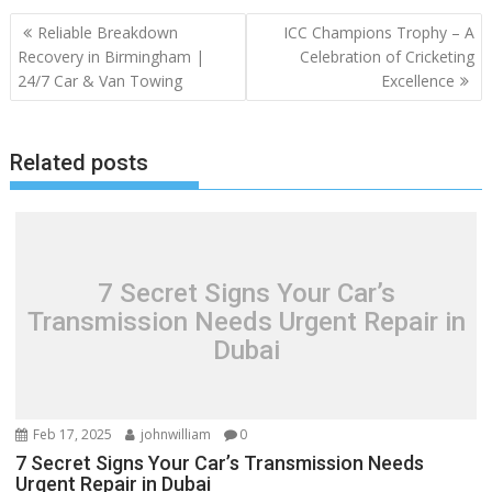
Post
Reliable Breakdown
ICC Champions Trophy – A
navigation
Recovery in Birmingham |
Celebration of Cricketing
24/7 Car & Van Towing
Excellence
Related posts
7 Secret Signs Your Car’s
Transmission Needs Urgent Repair in
Dubai
Feb 17, 2025
johnwilliam
0
7 Secret Signs Your Car’s Transmission Needs
Urgent Repair in Dubai