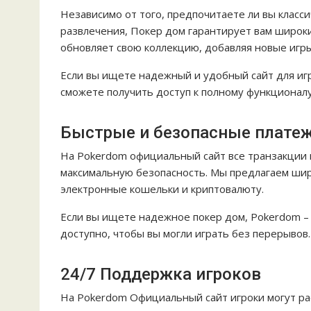
Независимо от того, предпочитаете ли вы класси
развлечения, Покер дом гарантирует вам широки
обновляет свою коллекцию, добавляя новые игры,
Если вы ищете надежный и удобный сайт для игр
сможете получить доступ к полному функционал
Быстрые и безопасные плате
На Pokerdom официальный сайт все транзакции
максимальную безопасность. Мы предлагаем шир
электронные кошельки и криптовалюту.
Если вы ищете надежное покер дом, Pokerdom –
доступно, чтобы вы могли играть без перерывов.
24/7 Поддержка игроков
На Pokerdom Официальный сайт игроки могут р