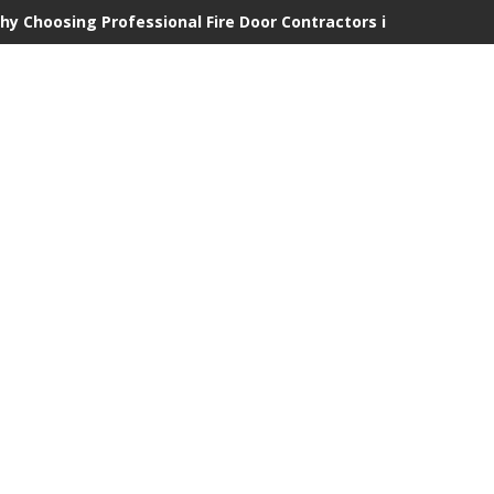
hy Choosing Professional Fire Door Contractors in London Is Es