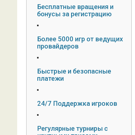
Бесплатные вращения и
бонусы за регистрацию
Более 5000 игр от ведущих
провайдеров
Быстрые и безопасные
платежи
24/7 Поддержка игроков
Регулярные турниры с