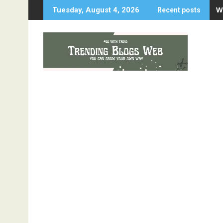
Skip
W
Tuesday, August 4, 2026
Recent posts
to
content