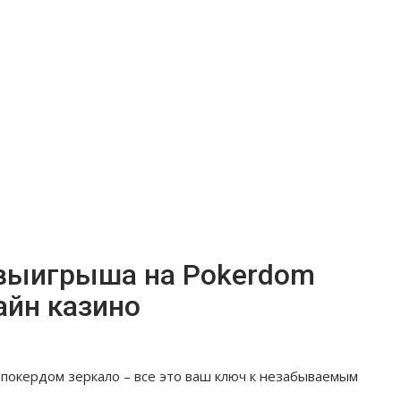
 выигрыша на Pokerdom
айн казино
 покердом зеркало – все это ваш ключ к незабываемым